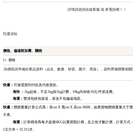
詳情請咨詢在線客服 或 來電詢價！！
托運須知
價格、偏遠附加費、關稅
1）價格
詢價前請準備好產品資料（品名、數量、材質、圖片、用途），資料齊備聯繫相關
快遞：
可做需貨到付款及代收貨款。
海快 ：
1kg起收，不足1kg按1kg計費，10kg內加收18元/件派送費。
海運：
雙清包稅包派送，派送不包偏遠地區。
快遞：
體積重量計算公式爲：長cm X 寬cm X 高cm /6000，如果貨物體積重
大者
。
海運：
計算標准爲每才超過6KG以重貨類計價，反之按才數計價，計算方式：長CM× 寬
1立方米 = 35.315才。