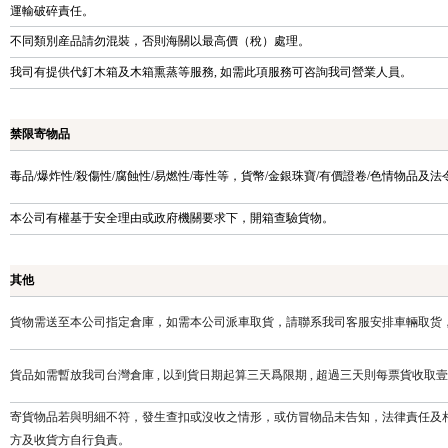
運輸破碎責任。
不同類別産品請勿混裝，否則海關以最高價（稅）處理。
我司有提供代釘木箱及木箱熏蒸等服務, 如需此項服務可咨詢我司營業人員。
禁限寄物品
毒品/爆炸性/殺傷性/腐蝕性/易燃性/毒性等，貨幣/金銀珠寶/有價證卷/色情物品及
本公司有權基于安全理由或政府機關要求下，開箱查驗貨物。
其他
貨物需送至本公司指定倉庫，如需本公司派車取貨，請聯系我司客服安排車輛取货
貨品如需暫放我司台灣倉庫 , 以到貨日期起算三天爲限期 , 超過三天則每票貨收
寄貨物品若與明細不符，發生查扣或沒收之情形，或仿冒物品未告知，法律責任及
方及收貨方自行負責。