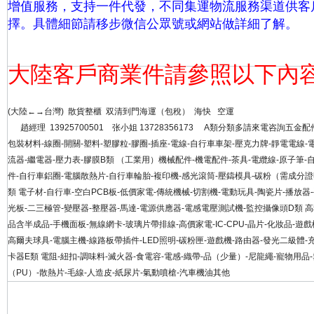
增值服務，支持一件代發，不同集運物流服務渠道供客
擇。具體細節請移步微信公眾號或網站做詳細
了解。
大陸客戶商業件請參照以下內
(大陸←→台灣) 散貨整櫃 双清到門海運（包稅） 海快
趙經理 13925700501 张小姐 13728356173 A類分類多請來電咨詢五金配
包裝材料-線圈-開關-塑料-塑膠粒-膠圈-插座-電線-自行車車架-壓克力牌-靜電電線-
流器-繼電器-壓力表-膠膜B類 （工業用）機械配件-機電配件-茶具-電纜線-原子筆-
件-自行車鋁圈-電腦散熱片-自行車輪胎-複印機-感光滾筒-壓鑄模具-碳粉（需成分
類 電子材-自行車-空白PCB板-低價家電-傳統機械-切割機-電動玩具-陶瓷片-播放器
光板-二三極管-變壓器-整壓器-馬達-電源供應器-電感電壓測試機-監控攝像頭D類 
品含半成品-手機面板-無線網卡-玻璃片帶排線-高價家電-IC-CPU-晶片-化妝品-遊戲
高爾夫球具-電腦主機-線路板帶插件-LED照明-碳粉匣-遊戲機-路由器-發光二級體-
卡器E類 電阻-紐扣-調味料-滅火器-食電容-電感-織帶-品（少量）-尼龍繩-寵物用品
（PU）-散熱片-毛線-人造皮-紙尿片-氣動噴槍-汽車機油其他