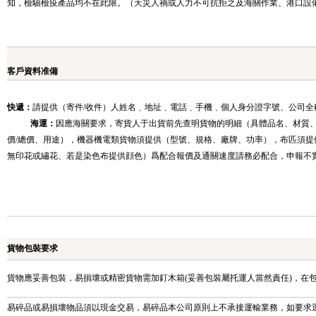
知，檢驗檢疫產品均不在此限。（天災人禍或人力不可抗拒之及海關作業、港口設
客戶資料准備
快遞：
請提供（寄件/收件）人姓名﹑地址﹑電話﹑手機﹑個人身分證字號、公司全
海運：
因應海關要求，寄貨人于出貨前先查明貨物的明細（具體品名、材質
價/總價、用途），機器機電類貨物須提供（型號、規格、廠牌、功率），布匹須提
無印花或繡花、若是染色布提供顔色）爲配合報價及通關速度請務必配合，申報不
貨物包裝要求
貨物應妥善包裝，易損壞或精密貨物需加釘木箱(妥善包裝屬托運人當然責任)，在
易碎品或易損壞物品須以現金交易，易碎品本公司原則上不承接運輸業務，如要求