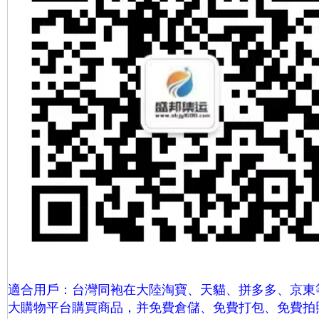
適合用戶：台灣同袍在大陸淘寶、天貓、拼多多、京東
大購物平台購買商品，并免費倉儲、免費打包、
免費拍