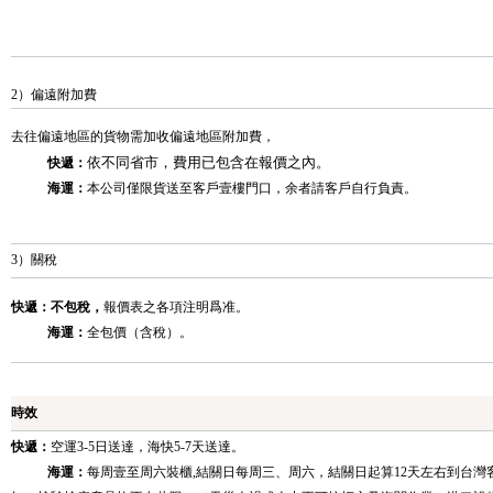
2）偏遠附加費
去往偏遠地區的貨物需加收偏遠地區附加費，
依不同省市，費用已包含在報價之內。
快遞：
海運：
本公司僅限貨送至客戶壹樓門口，余者請客戶自行負責。
3）關稅
快遞：
不包稅
，
報價表之各項注明爲准。
海運：
全包價（含稅）。
時效
快遞：
空運3-5日送達，海快5-7天送達。
海運：
每周壹至周六裝櫃,結關日每周三、周六，結關日起算12天左右到台灣