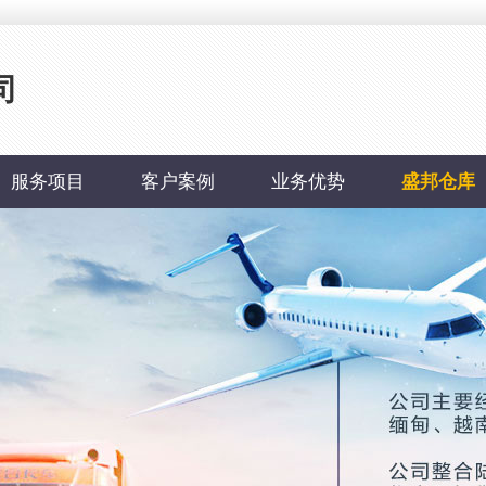
司
服务项目
客户案例
业务优势
盛邦仓库