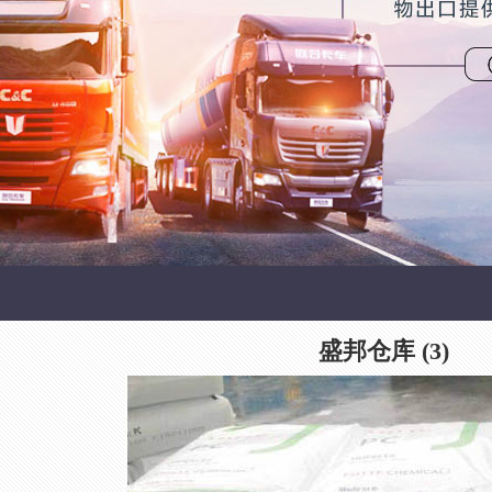
盛邦仓库 (3)