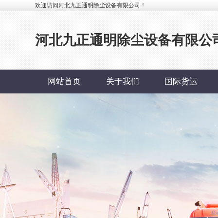
欢迎访问河北九正通明除尘设备有限公司！
河北九正通明除尘设备有限公
网站首页
关于我们
国际货运