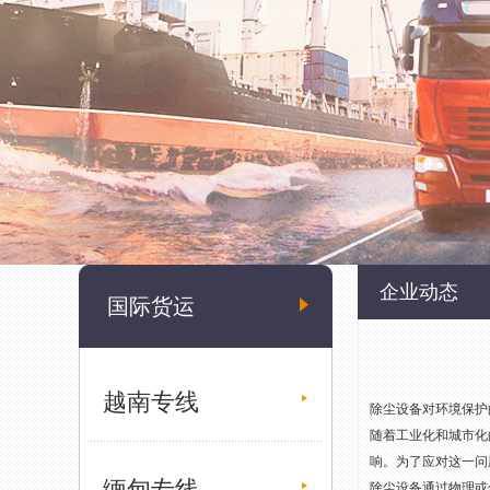
企业动态
国际货运
越南专线
除尘设备对环境保护
随着工业化和城市化
响。为了应对这一问
缅甸专线
除尘设备通过物理或