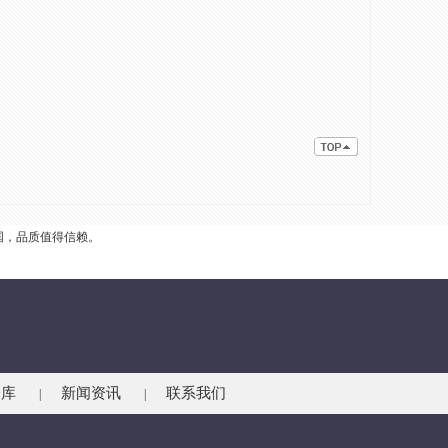
国，品质值得信赖。
仓库
新闻资讯
联系我们
|
|