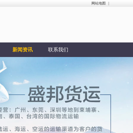
网站地图
|
新闻资讯
联系我们