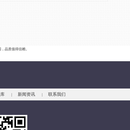
国，品质值得信赖。
仓库
新闻资讯
联系我们
|
|