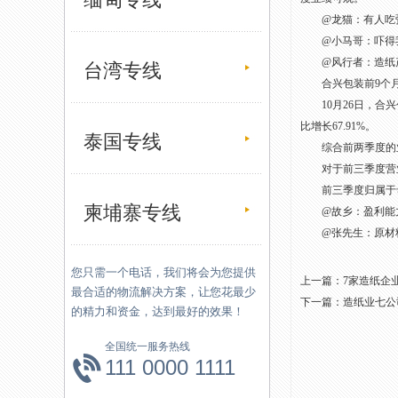
@龙猫：有人吃粥
@小马哥：吓得我
@风行者：造纸产
台湾专线
合兴包装前9个月营收
10月26日，合兴包
比增长67.91%。
泰国专线
综合前两季度的业绩情
对于前三季度营业收
前三季度归属于母公
柬埔寨专线
@故乡：盈利能力
@张先生：原材料
您只需一个电话，我们将会为您提供
上一篇：
7家造纸企业
最合适的物流解决方案，让您花最少
下一篇：
造纸业七公
的精力和资金，达到最好的效果！
全国统一服务热线
111 0000 1111