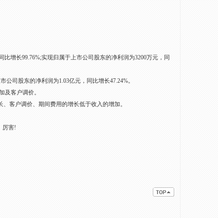
同比增长99.76%;实现归属于上市公司股东的净利润为3200万元，同
市公司股东的净利润为1.03亿元，同比增长47.24%。
增加及客户调价。
长、客户调价、期间费用的增长低于收入的增加。
厉害!