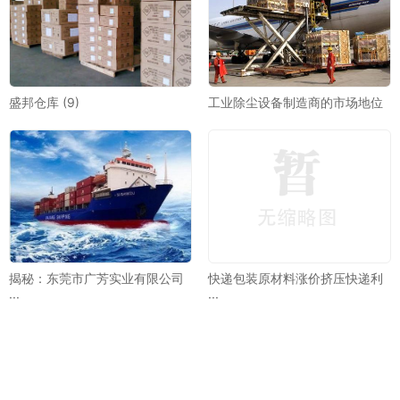
盛邦仓库 (9)
工业除尘设备制造商的市场地位
揭秘：东莞市广芳实业有限公司
快递包装原材料涨价挤压快递利
···
···