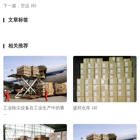
下一篇：
空运 (6)
文章标签
相关推荐
工业除尘设备在工业生产中的重
盛邦仓库 (4)
···